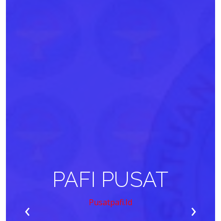
PAFI PUSAT
‹
›
Pusatpafi.id